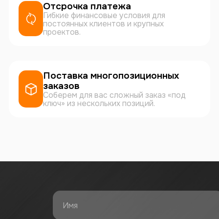
Отсрочка платежа
Гибкие финансовые условия для
постоянных клиентов и крупных
проектов.
Поставка многопозиционных
заказов
Соберем для вас сложный заказ «под
ключ» из нескольких позиций.
Имя